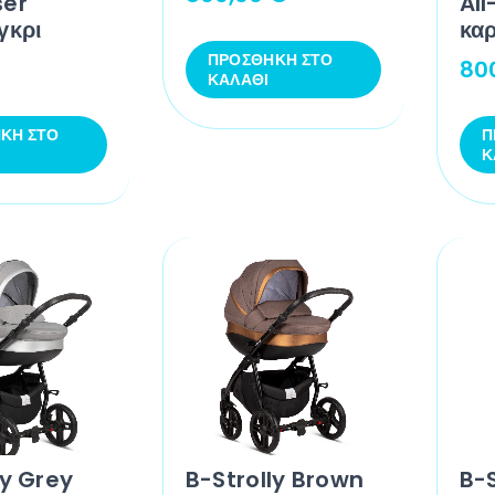
ser
Al
γκρι
καρ
ΠΡΟΣΘΉΚΗ ΣΤΟ
80
ΚΑΛΆΘΙ
ΚΗ ΣΤΟ
Π
Κ
ly Grey
B-Strolly Brown
B-S