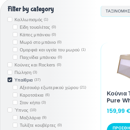
Filter by category
Καλλωπισμός
(
1
)
Είδη τουαλέτας
(
0
)
Κάπες μπάνιου
(
0
)
Μωρό στο μπάνιο
(
0
)
Ομορφιά και υγεία του μωρού
(
1
)
Παιχνίδια μπάνιου
(
0
)
Κούνιες και Rockers
(
0
)
Πώληση
(
3
)
Υπαίθρια
(
37
)
Αξεσουάρ εξωτερικού χώρου
(
21
)
Κούνια 
Καροτσάκια
(
6
)
Pure Wh
Στον κήπο
(
3
)
159,99
Ύπνος
(
10
)
Μαξιλάρια
(
9
)
Τυλίξτε κουβέρτες
(
0
)
ΠΡΟΣΘΉ