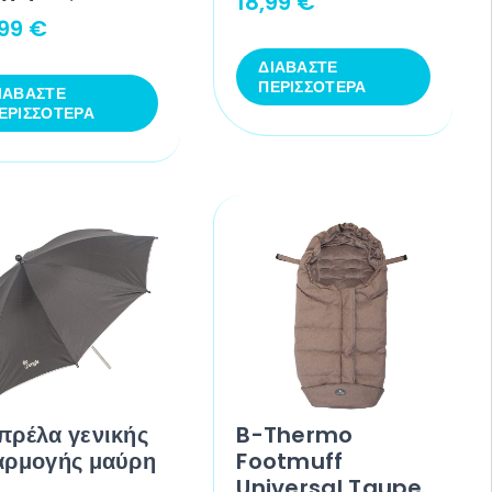
18,99
€
,99
€
ΔΙΑΒΆΣΤΕ
ΠΕΡΙΣΣΌΤΕΡΑ
ΙΑΒΆΣΤΕ
ΕΡΙΣΣΌΤΕΡΑ
πρέλα γενικής
B-Thermo
αρμογής μαύρη
Footmuff
Universal Taupe