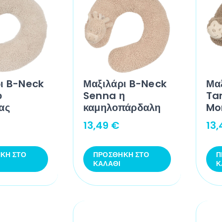
ι B-Neck
Μαξιλάρι B-Neck
Μα
ο
Senna η
Ta
ας
καμηλοπάρδαλη
Mo
13,49
€
13
ΚΗ ΣΤΟ
ΠΡΟΣΘΉΚΗ ΣΤΟ
Π
ΚΑΛΆΘΙ
Κ