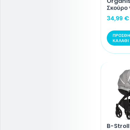
Organi
Σκούρο 
34,99
€
ΠΡΟΣΘΉ
ΚΑΛΆΘΙ
B-Strol