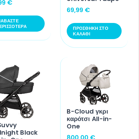
,99
€
69,99
€
ΙΑΒΆΣΤΕ
ΕΡΙΣΣΌΤΕΡΑ
ΠΡΟΣΘΉΚΗ ΣΤΟ
ΚΑΛΆΘΙ
B-Cloud γκρι
καρότσι All-in-
Suvvy
One
dnight Black
800,00
€