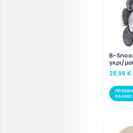
B-Snooz
γκρι/μα
28,99
€
ΠΡΟΣΘΉ
ΚΑΛΆΘΙ