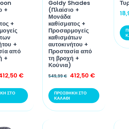
Moon
Goldy Shades
Τυ
ο +
(Πλαίσιο +
18
Μονάδα
τος +
καθίσματος +
μογείς
Προσαρμογείς
Π
Κ
άτων
καθισμάτων
ήτου +
αυτοκινήτου +
σία από
Προστασία από
ή +
τη βροχή +
Κούνια)
412,50
€
412,50
€
549,99
€
ΚΗ ΣΤΟ
ΠΡΟΣΘΉΚΗ ΣΤΟ
ΚΑΛΆΘΙ