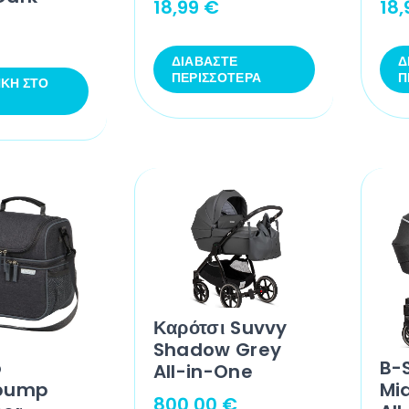
18,99
€
18
ΔΙΑΒΆΣΤΕ
Δ
ΠΕΡΙΣΣΌΤΕΡΑ
Π
ΚΗ ΣΤΟ
Καρότσι Suvvy
Shadow Grey
o
B-
All-in-One
pump
Mi
800,00
€