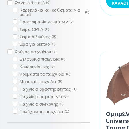
Φαγητό & ποτό
ΚΑΛΆΘΙ
(
0
)
Καρεκλάκια και καθίσματα για
(
0
)
μωρά
Προετοιμασία γευμάτων
(
0
)
Σειρά CPLA
(
0
)
Σειρά σιλικόνης
(
0
)
Ώρα για δείπνο
(
0
)
Χρόνος παιχνιδιού
(
2
)
Βελούδινα παιχνίδια
(
0
)
Κουδουνίστρες
(
0
)
Κρεμάστε τα παιχνίδια
(
0
)
Μουσικά παιχνίδια
(
0
)
Παιχνίδια δραστηριότητας
(
1
)
Παιχνίδια με μαστίγιο
(
0
)
Παιχνίδια σιλικόνης
(
0
)
Πολύχρωμα παιχνίδια
(
1
)
Ομπρέλ
Universa
Taupe 