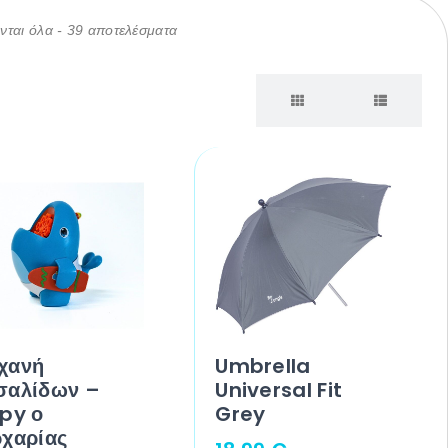
ται όλα - 39 αποτελέσματα
χανή
Umbrella
σαλίδων –
Universal Fit
ppy ο
Grey
ρχαρίας