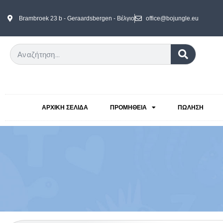
Brambroek 23 b - Geraardsbergen - Βέλγιο
office@bojungle.eu
ΑΡΧΙΚΉ ΣΕΛΊΔΑ
ΠΡΟΜΉΘΕΙΑ
ΠΏΛΗΣΗ