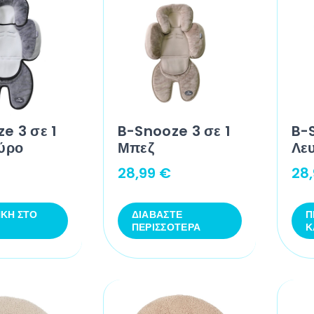
e 3 σε 1
B-Snooze 3 σε 1
B-S
ύρο
Μπεζ
Λε
28,99
€
28
ΚΗ ΣΤΟ
ΔΙΑΒΆΣΤΕ
Π
ΠΕΡΙΣΣΌΤΕΡΑ
Κ