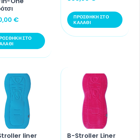
l-in-One
ότσι
ΠΡΟΣΘΉΚΗ ΣΤΟ
0,00
€
ΚΑΛΆΘΙ
ΡΟΣΘΉΚΗ ΣΤΟ
ΑΛΆΘΙ
troller liner
B-Stroller Liner