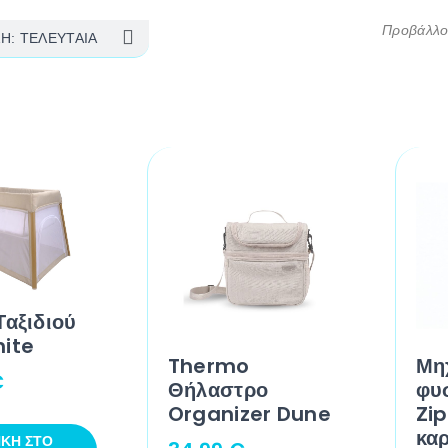
Προβάλλον
Ταξιδιού
ite
Thermo
Μη
€
Θήλαστρο
φυ
Organizer Dune
Zi
κα
ΚΗ ΣΤΟ