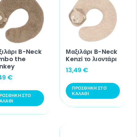
ξιλάρι B-Neck
Μαξιλάρι B-Neck
mbo the
Kenzi το λιοντάρι
nkey
13,49
€
,49
€
ΠΡΟΣΘΉΚΗ ΣΤΟ
ΚΑΛΆΘΙ
ΡΟΣΘΉΚΗ ΣΤΟ
ΑΛΆΘΙ