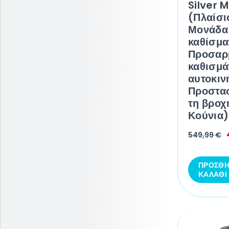
Silver 
(Πλαίσι
Μονάδα
καθίσμα
Προσαρ
καθισμ
αυτοκιν
Προστα
τη βροχ
Κούνια)
549,99
€
ΠΡΟΣΘΉ
ΚΑΛΆΘΙ