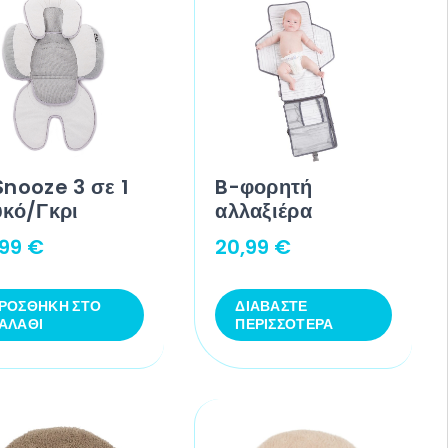
nooze 3 σε 1
B-φορητή
υκό/Γκρι
αλλαξιέρα
,99
€
20,99
€
ΡΟΣΘΉΚΗ ΣΤΟ
ΔΙΑΒΆΣΤΕ
ΑΛΆΘΙ
ΠΕΡΙΣΣΌΤΕΡΑ