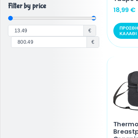
Filter by price
18,99
€
ΠΡΟΣΘΉ
€
ΚΑΛΆΘΙ
€
Therm
Breast