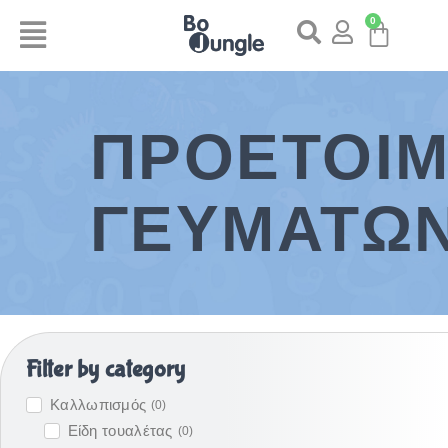
0
ΠΡΟΕΤΟΙΜ
ΓΕΥΜΆΤΩ
Filter by category
Καλλωπισμός
(
0
)
Είδη τουαλέτας
(
0
)