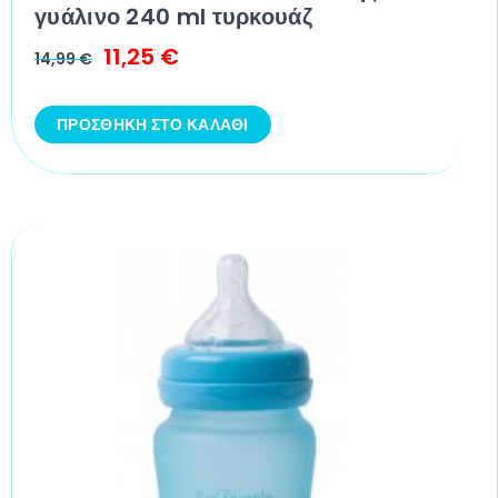
γυάλινο 240 ml τυρκουάζ
11,25
€
14,99
€
ΠΡΟΣΘΉΚΗ ΣΤΟ ΚΑΛΆΘΙ