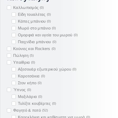
Καλλωπισμός
(
0
)
Είδη τουαλέτας
(
0
)
Κάπες μπάνιου
(
0
)
Μωρό στο μπάνιο
(
0
)
Ομορφιά και υγεία του μωρού
(
0
)
Παιχνίδια μπάνιου
(
0
)
Κούνιες και Rockers
(
0
)
Πώληση
(
5
)
Υπαίθρια
(
0
)
Αξεσουάρ εξωτερικού χώρου
(
0
)
Καροτσάκια
(
0
)
Στον κήπο
(
0
)
Ύπνος
(
0
)
Μαξιλάρια
(
0
)
Τυλίξτε κουβέρτες
(
0
)
Φαγητό & ποτό
(
52
)
Καρεκλάκια και καθίσματα για μωρά
(
0
)