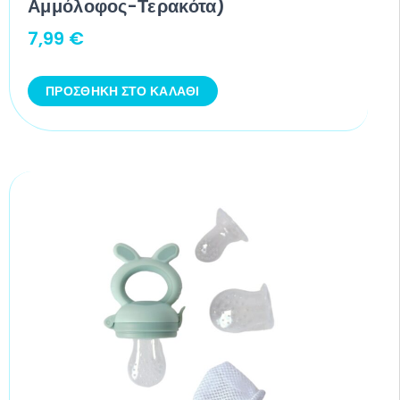
Αμμόλοφος-Τερακότα)
7,99
€
ΠΡΟΣΘΉΚΗ ΣΤΟ ΚΑΛΆΘΙ