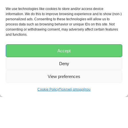
We use technologies like cookies to store and/or access device
information. We do this to improve browsing experience and to show (non-)
personalized ads. Consenting to these technologies will allow us to
process data such as browsing behavior or unique IDs on this site. Not
consenting or withdrawing consent, may adversely affect certain features
and functions.
ΚΡΙΤΙΚΈΣ
Accept
Deny
0,0
View preferences
Με βάση 0 κριτικές
Cookie Policy
Πολιτική απορρήτου
5
0%
4
0%
3
0%