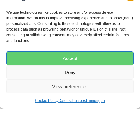
einem HEPA-Filter entfernt der Sensy Humi
We use technologies like cookies to store and/or access device
Luftreiniger aktiv Schadstoffe wie Staub,
information. We do this to improve browsing experience and to show (non-)
Chemikalien, Allergene und Nikotin aus der Luft
personalized ads. Consenting to these technologies will allow us to
und sorgt so für eine sauberere und frischere
process data such as browsing behavior or unique IDs on this site. Not
consenting or withdrawing consent, may adversely affect certain features
Luftqualität.
and functions.
Großer Wassertank:
Mit seinem beeindruckenden
5-Liter-Wassertank sorgt dieser Luftbefeuchter für
Accept
langanhaltende Feuchtigkeit in Ihren
Wohnräumen und reduziert die Notwendigkeit
Deny
des häufigen Nachfüllens.
Hohe Kapazität:
Mit einer Befeuchtungsleistung
View preferences
von 300 ml pro Stunde sorgt der Sensy Humi
Purifier für eine optimale Luftfeuchtigkeit, die
Cookie Policy
Datenschutzbestimmungen
besonders wichtig für eine gesunde
Schlafumgebung ist.
Aroma-Pad-Tablett für Aromatherapie:
Verbessern
Sie Ihren Raum mit den therapeutischen Vorteilen
der Aromatherapie. Das spezielle Aromapad-