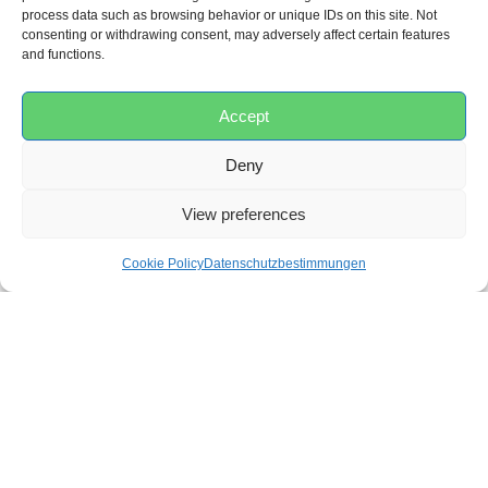
process data such as browsing behavior or unique IDs on this site. Not
consenting or withdrawing consent, may adversely affect certain features
ZUSATZINFORMATION
and functions.
Accept
EAN:
5407010494037
Deny
Artikelnummer:
B430200
Kategorien:
Körperpflege
,
Schönheit und Gesundheit
View preferences
des Babys
Cookie Policy
Datenschutzbestimmungen
Gewicht
8,5 kg
Maße
68 × 78 × 97 cm
Farbe