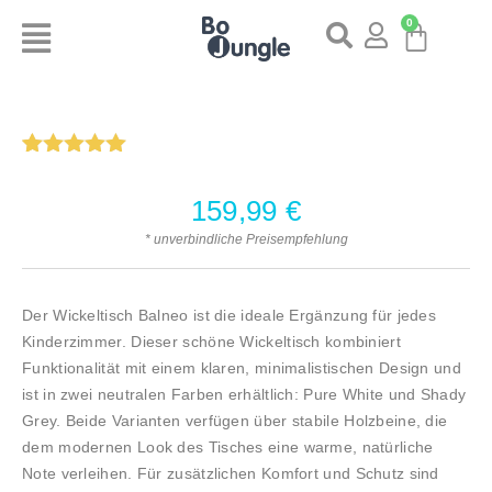
0
Bewertet
1
mit
5.00
159,99
€
von 5,
basierend
* unverbindliche Preisempfehlung
auf
Kundenbewertung
Der Wickeltisch Balneo ist die ideale Ergänzung für jedes
Kinderzimmer. Dieser schöne Wickeltisch kombiniert
Funktionalität mit einem klaren, minimalistischen Design und
ist in zwei neutralen Farben erhältlich: Pure White und Shady
Grey. Beide Varianten verfügen über stabile Holzbeine, die
dem modernen Look des Tisches eine warme, natürliche
Note verleihen. Für zusätzlichen Komfort und Schutz sind