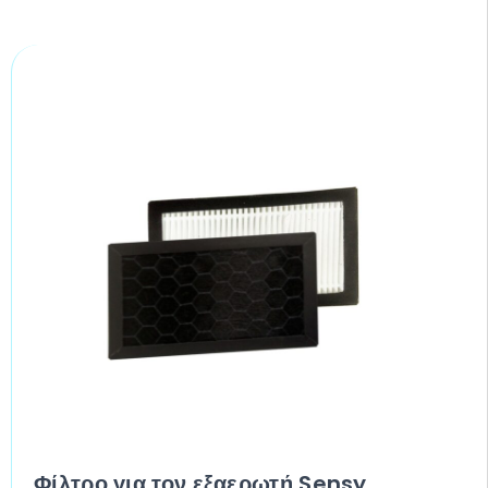
Φίλτρο για τον εξαερωτή Sensy