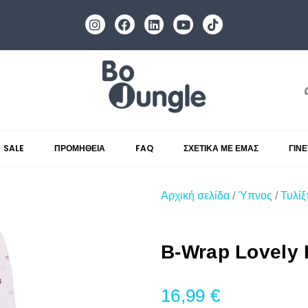
SALE
ΠΡΟΜΉΘΕΙΑ
FAQ
ΣΧΕΤΙΚΆ ΜΕ ΕΜΆΣ
ΓΊΝ
Αρχική σελίδα
/
Ύπνος
/
Τυλίξ
B-Wrap Lovely 
16,99
€