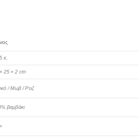
νος
5 κ.
× 25 × 2 cm
κό / Μωβ / Ροζ
0% βαμβάκι
+