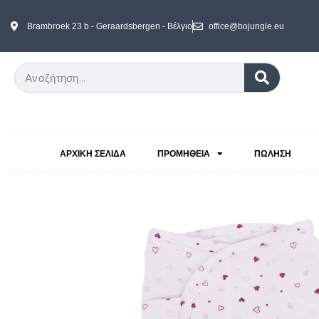
Brambroek 23 b - Geraardsbergen - Βέλγιο
office@bojungle.eu
ΑΡΧΙΚΉ ΣΕΛΊΔΑ
ΠΡΟΜΉΘΕΙΑ
ΠΏΛΗΣΗ