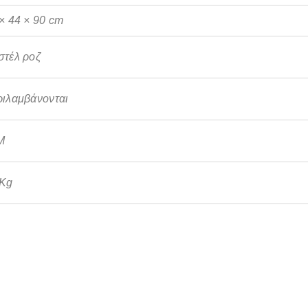
× 44 × 90 cm
στέλ ροζ
ιλαμβάνονται
M
 Kg