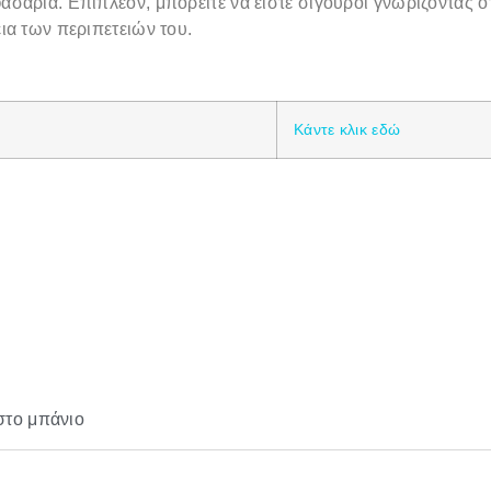
ασαρία. Επιπλέον, μπορείτε να είστε σίγουροι γνωρίζοντας ότ
ια των περιπετειών του.
Κάντε κλικ εδώ
το μπάνιο
.