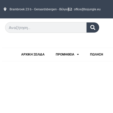
Brambroek 23 b - Geraardsbergen - Βέλγιο
office@bojungle.eu
ΑΡΧΙΚΉ ΣΕΛΊΔΑ
ΠΡΟΜΉΘΕΙΑ
ΠΏΛΗΣΗ