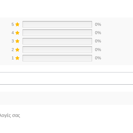
5
0%
4
0%
3
0%
2
0%
1
0%
ιλογές σας