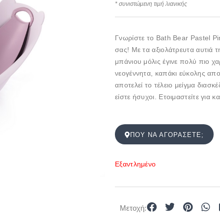
* συνιστώμενη τιμή λιανικής
Γνωρίστε το Bath Bear Pastel P
σας! Με τα αξιολάτρευτα αυτιά 
μπάνιου μόλις έγινε πολύ πιο χ
νεογέννητα, καπάκι εύκολης απ
αποτελεί το τέλειο μείγμα διασκέ
είστε ήσυχοι. Ετοιμαστείτε για κ
ΠΟΎ ΝΑ ΑΓΟΡΆΣΕΤΕ;
Εξαντλημένο
Μετοχή: