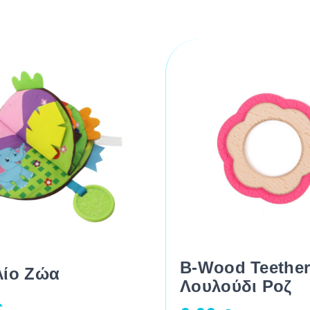
B-Wood Teethe
λίο Ζώα
Λουλούδι Ροζ
€