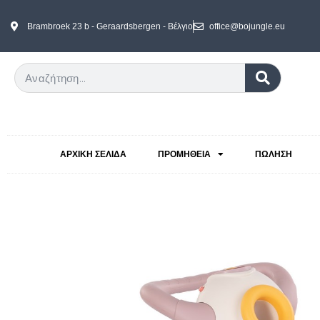
Brambroek 23 b - Geraardsbergen - Βέλγιο
office@bojungle.eu
ΑΡΧΙΚΉ ΣΕΛΊΔΑ
ΠΡΟΜΉΘΕΙΑ
ΠΏΛΗΣΗ