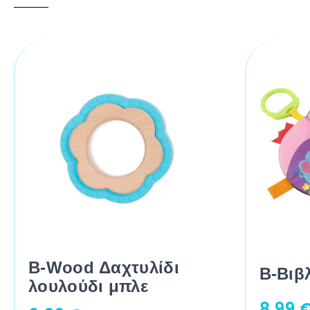
B-Wood Δαχτυλίδι
Β-Βιβ
λουλούδι μπλε
8,99