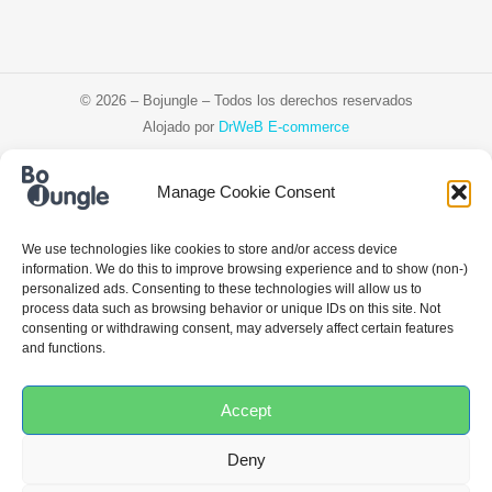
© 2026 – Bojungle – Todos los derechos reservados
Alojado por
DrWeB E-commerce
Manage Cookie Consent
Čeština
Deutsch
Ελληνικά
Español
We use technologies like cookies to store and/or access device
Français
Italiano
Polski
Português
information. We do this to improve browsing experience and to show (non-)
personalized ads. Consenting to these technologies will allow us to
process data such as browsing behavior or unique IDs on this site. Not
consenting or withdrawing consent, may adversely affect certain features
and functions.
Accept
Deny