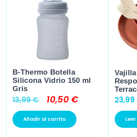
B-Thermo Botella
Vajill
Silicona Vidrio 150 ml
Respo
Gris
Terrac
10,50
€
13,99
€
23,99
Añadir al carrito
Lee