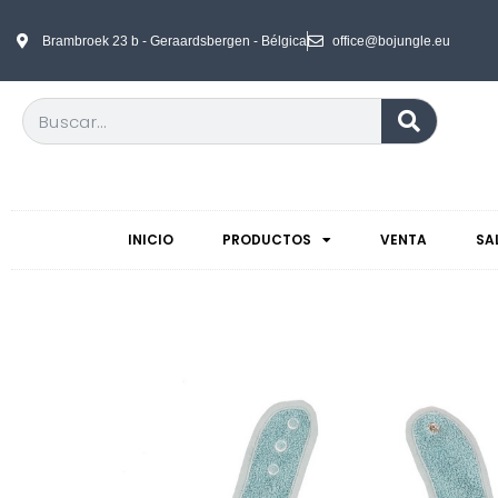
Brambroek 23 b - Geraardsbergen - Bélgica
office@bojungle.eu
INICIO
PRODUCTOS
VENTA
SA