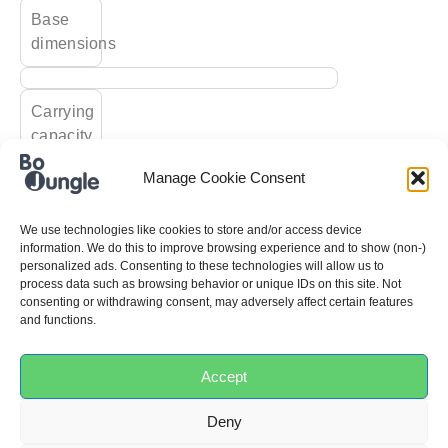
Base
dimensions
Carrying
capacity
Manage Cookie Consent
Cradle
frame
We use technologies like cookies to store and/or access device
information. We do this to improve browsing experience and to show (non-)
covering
personalized ads. Consenting to these technologies will allow us to
material
process data such as browsing behavior or unique IDs on this site. Not
consenting or withdrawing consent, may adversely affect certain features
and functions.
Cradle
frame
Accept
dimensions
Deny