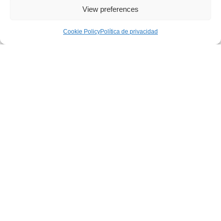
Material
View preferences
Cookie Policy
Política de privacidad
Mattress
size
Min.
Age
COMENTARIOS