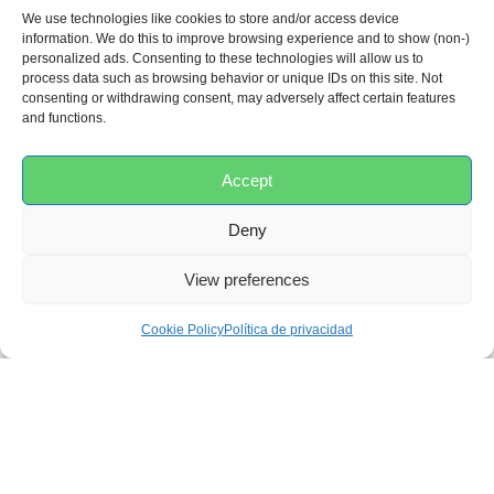
We use technologies like cookies to store and/or access device
INFORMACIÓN ADICIONAL
information. We do this to improve browsing experience and to show (non-)
personalized ads. Consenting to these technologies will allow us to
process data such as browsing behavior or unique IDs on this site. Not
consenting or withdrawing consent, may adversely affect certain features
and functions.
SKU:
B595000
Categorías:
Comida y bebida
,
Gama de silicona
,
Hora
Accept
de cenar
,
Sale
Deny
Dimensiones
View preferences
6 × 15 × 6 cm
Cookie Policy
Política de privacidad
Animal
Base
dimensions