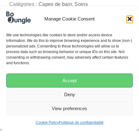
Catégories :
Capes de bain
,
Soins
Manage Cookie Consent
Dimensions
75 × 75 cm
We use technologies like cookies to store and/or access device
information. We do this to improve browsing experience and to show (non-)
personalized ads. Consenting to these technologies will allow us to
process data such as browsing behavior or unique IDs on this site. Not
consenting or withdrawing consent, may adversely affect certain features
and functions.
Accept
AVIS
Deny
View preferences
0,0
Cookie Policy
Politique de confidentialité
Basé sur 0 avis