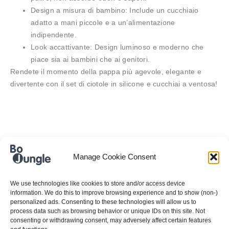
Design a misura di bambino:
Include un cucchiaio
adatto a mani piccole e a un’alimentazione
indipendente.
Look accattivante:
Design luminoso e moderno che
piace sia ai bambini che ai genitori.
Rendete il momento della pappa più agevole, elegante e
divertente con il set di ciotole in silicone e cucchiai a ventosa!
INFORMAZIONI
Manage Cookie Consent
AGGIUNTIVE
We use technologies like cookies to store and/or access device
information. We do this to improve browsing experience and to show (non-)
personalized ads. Consenting to these technologies will allow us to
process data such as browsing behavior or unique IDs on this site. Not
COD:
B500610
consenting or withdrawing consent, may adversely affect certain features
Categorie:
Cibo e bevande
,
Gamma di silicone
,
Ora di