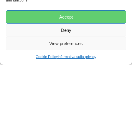
and functions.
cena
Accept
Peso
Deny
0,14 kg
View preferences
Dimensioni
Cookie Policy
Informativa sulla privacy
12 × 12 × 8 cm
I
materiali
In silicone