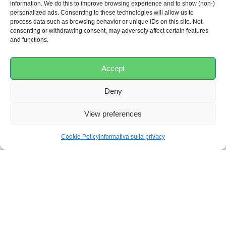
information. We do this to improve browsing experience and to show (non-)
35 × 44 × 90 cm
personalized ads. Consenting to these technologies will allow us to
process data such as browsing behavior or unique IDs on this site. Not
Colore
consenting or withdrawing consent, may adversely affect certain features
and functions.
Grigio
Accept
Riduttore
da
Deny
bagno
View preferences
Incluso
Cookie Policy
Informativa sulla privacy
Max.
Età
12M
Max.
Peso