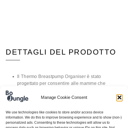
DETTAGLI DEL PRODOTTO
Il Thermo Breastpump Organiser è stato
progettato per consentire alle mamme che
allattano al seno di portare con sé tutto il
necessario quando, ad esempio, tornano al
Manage Cookie Consent
lavoro e vogliono continuare ad allattare. Quando
il bambino smette di allattare, questa borsa
We use technologies like cookies to store and/or access device
discreta può sempre essere utilizzata per
information. We do this to improve browsing experience and to show (non-)
personalized ads. Consenting to these technologies will allow us to
viaggiare, ecc.
process data such as browsing behavior or unique IDs on this site. Not