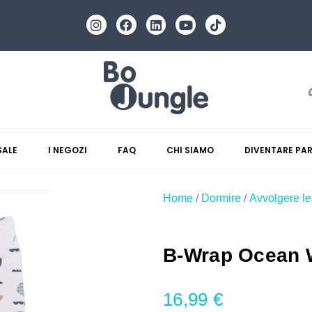
SALE
I NEGOZI
FAQ
CHI SIAMO
DIVENTARE PA
Home
/
Dormire
/
Avvolgere le
B-Wrap Ocean 
16,99
€