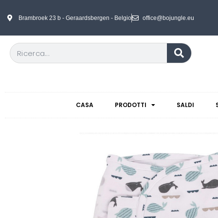
Brambroek 23 b - Geraardsbergen - Belgio
office@bojungle.eu
CASA
PRODOTTI
SALDI