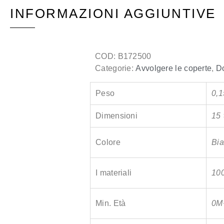
INFORMAZIONI AGGIUNTIVE
COD:
B172500
Categorie:
Avvolgere le coperte
,
D
Peso
0,1
Dimensioni
15 
Colore
Bia
I materiali
10
Min. Età
0M