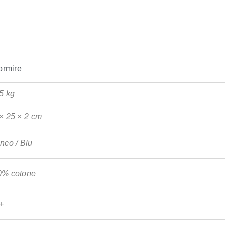
ormire
5 kg
× 25 × 2 cm
nco / Blu
0% cotone
+