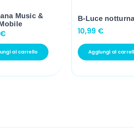
cana Music &
B-Luce notturn
 Mobile
10,99
€
9
€
ungi al carrello
Aggiungi al carrel