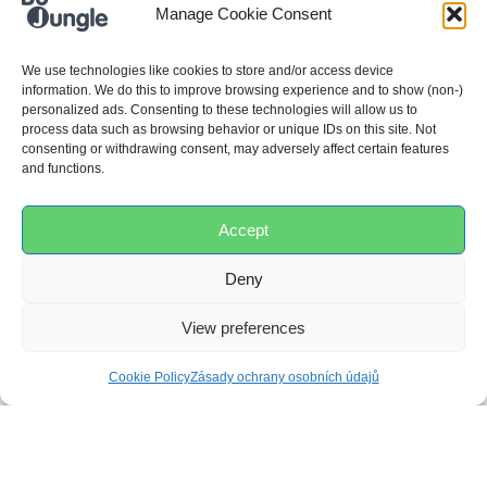
Manage Cookie Consent
26 × 49 cm
We use technologies like cookies to store and/or access device
information. We do this to improve browsing experience and to show (non-)
personalized ads. Consenting to these technologies will allow us to
process data such as browsing behavior or unique IDs on this site. Not
consenting or withdrawing consent, may adversely affect certain features
and functions.
RECENZE
Accept
Deny
0,0
View preferences
Cookie Policy
Zásady ochrany osobních údajů
Založeno na 0 recenzích