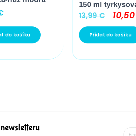
150 ml tyrkysov
€
10,5
13,99
€
at do košíku
Přidat do košíku
 newsletteru