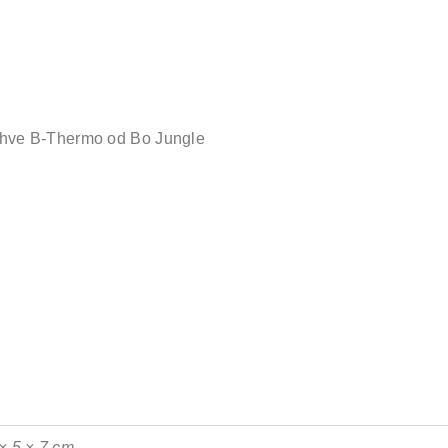
láhve B-Thermo od Bo Jungle
× 5 × 7 cm