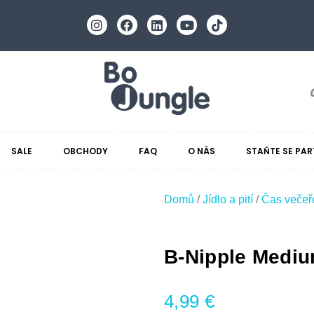
SALE
OBCHODY
FAQ
O NÁS
STAŇTE SE PA
Domů
/
Jídlo a pití
/
Čas večeř
B-Nipple Mediu
4,99
€