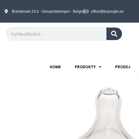
Brambroek 23 b - Geraardsbergen - Belgie
office@bojungle.eu
HOME
PRODUKTY
PRODEJ