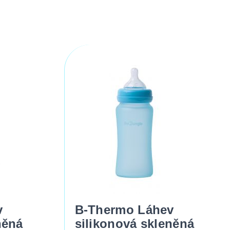
v
B-Thermo Láhev
něná
silikonová skleněná