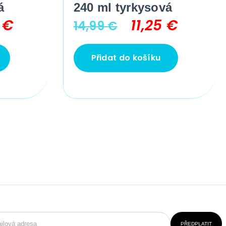
á
240 ml tyrkysová
0
€
11,25
€
14,99
€
Přidat do košíku
PŘEDPLATIT