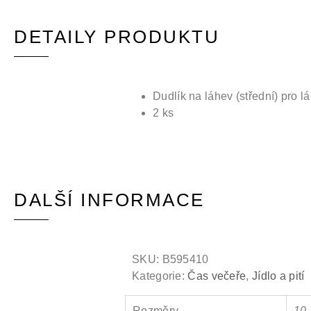
DETAILY PRODUKTU
Dudlík na láhev (střední) pro 
2 ks
DALŠÍ INFORMACE
SKU:
B595410
Kategorie:
Čas večeře
,
Jídlo a pití
Rozměry
10 