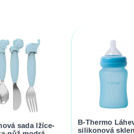
B-Thermo Láhe
nová sada lžíce-
silikonová skle
čka-nůž modrá