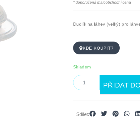
* doporučená maloobchodní cena
Dudlík na láhev (velký) pro láh
KDE KOUPIT?
Skladem
PŘIDAT D
Sdílet: