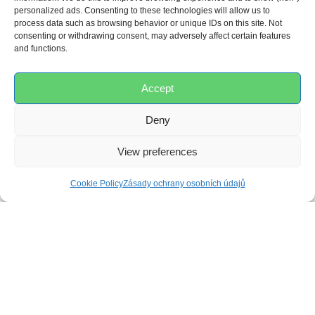
personalized ads. Consenting to these technologies will allow us to
process data such as browsing behavior or unique IDs on this site. Not
consenting or withdrawing consent, may adversely affect certain features
RECENZE
and functions.
Accept
0,0
Deny
View preferences
Založeno na 0 recenzích
Cookie Policy
Zásady ochrany osobních údajů
5
0%
4
0%
3
0%
2
0%
1
0%