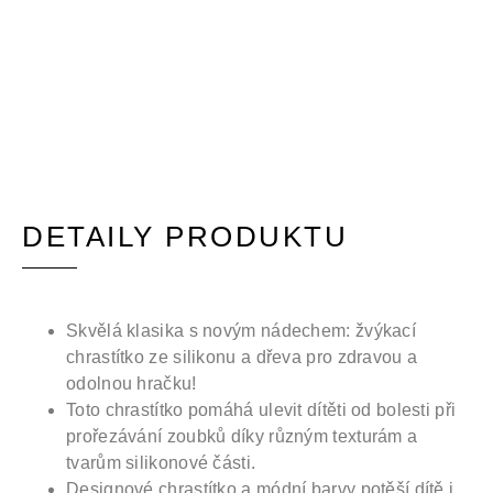
DETAILY PRODUKTU
Skvělá klasika s novým nádechem: žvýkací
chrastítko ze silikonu a dřeva pro zdravou a
odolnou hračku!
Toto chrastítko pomáhá ulevit dítěti od bolesti při
prořezávání zoubků díky různým texturám a
tvarům silikonové části.
Designové chrastítko a módní barvy potěší dítě i