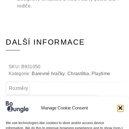
rodiče.
DALŠÍ INFORMACE
SKU:
B931050
Kategorie:
Barevné hračky
,
Chrastítka
,
Playtime
Rozměry
8 × 8 × 2 cm
Manage Cookie Consent
We use technologies like cookies to store and/or access device
information. We do this to improve browsing experience and to show (non-)