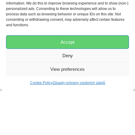
information. We do this to improve browsing experience and to show (non-)
personalized ads. Consenting to these technologies will allow us to
process data such as browsing behavior or unique IDs on this site. Not
RECENZE
consenting or withdrawing consent, may adversely affect certain features
and functions.
Accept
0,0
Deny
View preferences
Založeno na 0 recenzích
Cookie Policy
Zásady ochrany osobních údajů
5
0%
4
0%
3
0%
2
0%
1
0%