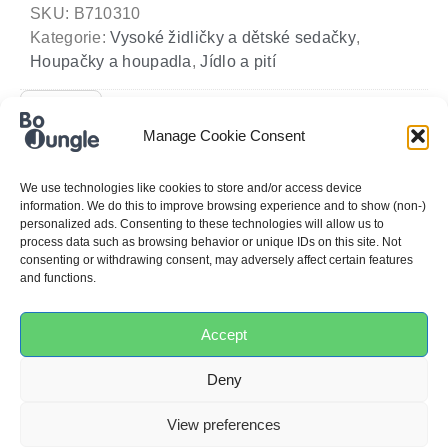
SKU:
B710310
Kategorie:
Vysoké židličky a dětské sedačky
,
Houpačky a houpadla
,
Jídlo a pití
Barva
Manage Cookie Consent
Stínová šedá
We use technologies like cookies to store and/or access device
Rozměry
information. We do this to improve browsing experience and to show (non-)
personalized ads. Consenting to these technologies will allow us to
židle v
process data such as browsing behavior or unique IDs on this site. Not
otevřeném
consenting or withdrawing consent, may adversely affect certain features
stavu
and functions.
57 x 64 x 87 cm
Accept
Rozměry
Deny
židle v
zavřeném
View preferences
stavu