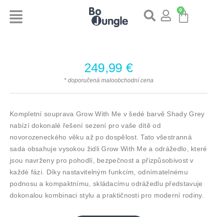
0
249,99
€
* doporučená maloobchodní cena
Kompletní souprava Grow With Me v šedé barvě Shady Grey
nabízí dokonalé řešení sezení pro vaše dítě od
novorozeneckého věku až po dospělost. Tato všestranná
sada obsahuje vysokou židli Grow With Me a odrážedlo, které
jsou navrženy pro pohodlí, bezpečnost a přizpůsobivost v
každé fázi. Díky nastavitelným funkcím, odnímatelnému
podnosu a kompaktnímu, skládacímu odrážedlu představuje
dokonalou kombinaci stylu a praktičnosti pro moderní rodiny.