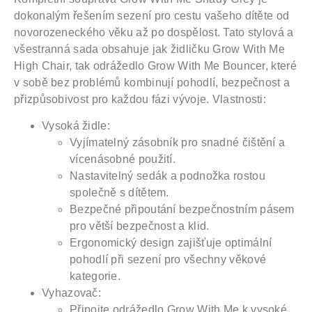
dokonalým řešením sezení pro cestu vašeho dítěte od
novorozeneckého věku až po dospělost. Tato stylová a
všestranná sada obsahuje jak židličku Grow With Me
High Chair, tak odrážedlo Grow With Me Bouncer, které
v sobě bez problémů kombinují pohodlí, bezpečnost a
přizpůsobivost pro každou fázi vývoje.
Vlastnosti:
Vysoká židle:
Vyjímatelný zásobník pro snadné čištění a
vícenásobné použití.
Nastavitelný sedák a podnožka rostou
společně s dítětem.
Bezpečné připoutání bezpečnostním pásem
pro větší bezpečnost a klid.
Ergonomický design zajišťuje optimální
pohodlí při sezení pro všechny věkové
kategorie.
Vyhazovač:
Připojte odrážedlo Grow With Me k vysoké