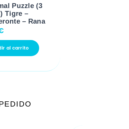
al Puzzle (3
) Tigre –
eronte – Rana
€
ir al carrito
PEDIDO