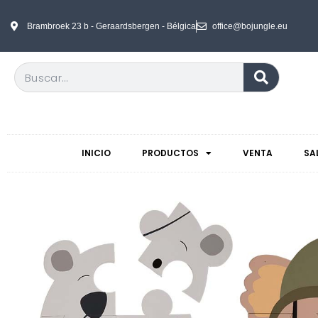
Brambroek 23 b - Geraardsbergen - Bélgica
office@bojungle.eu
INICIO
PRODUCTOS
VENTA
SA