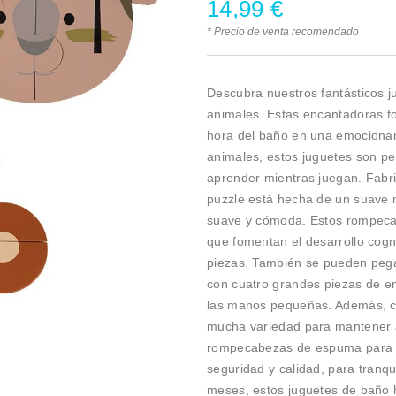
14,99
€
* Precio de venta recomendado
Descubra nuestros fantásticos 
animales. Estas encantadoras fo
hora del baño en una emocionan
animales, estos juguetes son pe
aprender mientras juegan. Fabri
puzzle está hecha de un suave 
suave y cómoda. Estos rompecab
que fomentan el desarrollo cogni
piezas. También se pueden pega
con cuatro grandes piezas de en
las manos pequeñas. Además, co
mucha variedad para mantener a
rompecabezas de espuma para e
seguridad y calidad, para tranqu
meses, estos juguetes de baño 