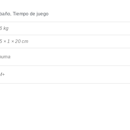
 baño
,
Tiempo de juego
6 kg
5 × 1 × 20 cm
puma
M+