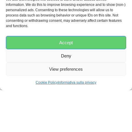
information. We do this to improve browsing experience and to show (non-)
personalized ads. Consenting to these technologies will allow us to
process data such as browsing behavior or unique IDs on this site. Not
consenting or withdrawing consent, may adversely affect certain features
COD:
B950010
and functions.
Categorie:
Giocattoli da bagno
,
Tempo di gioco
,
Toelettatura
Accept
Peso
Deny
0,16 kg
View preferences
Dimensioni
Cookie Policy
Informativa sulla privacy
22,5 × 1 × 20 cm
I
materiali
Schiuma