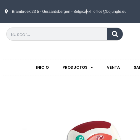
Brambroek 23 b - Geraardsbergen - Bélgica
office@bojungle.eu
INICIO
PRODUCTOS
VENTA
SA