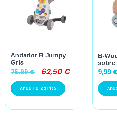
Andador B Jumpy
B-Woo
Gris
sobre
62,50
€
75,99
€
9,99
Añadir al carrito
Añad