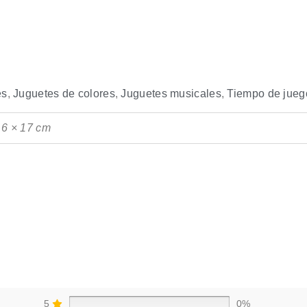
es
,
Juguetes de colores
,
Juguetes musicales
,
Tiempo de jueg
 6 × 17 cm
5
0%