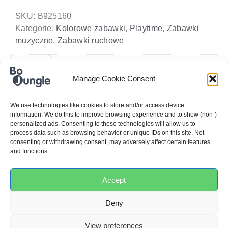
SKU:
B925160
Kategorie:
Kolorowe zabawki
,
Playtime
,
Zabawki
muzyczne
,
Zabawki ruchowe
Wymiary
Manage Cookie Consent
4 × 6 × 17 cm
We use technologies like cookies to store and/or access device
information. We do this to improve browsing experience and to show (non-)
personalized ads. Consenting to these technologies will allow us to
process data such as browsing behavior or unique IDs on this site. Not
consenting or withdrawing consent, may adversely affect certain features
and functions.
RECENZJE
Accept
Deny
0,0
View preferences