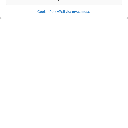
Cookie Policy
Polityka prywatności
Na podstawie 0 recenzji
5
0%
4
0%
3
0%
2
0%
1
0%
Dodaj opinię
Szukaj