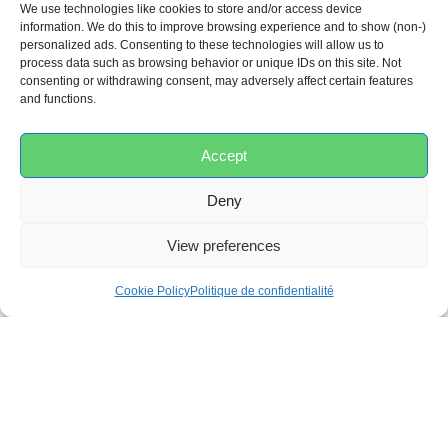
We use technologies like cookies to store and/or access device
information. We do this to improve browsing experience and to show (non-)
personalized ads. Consenting to these technologies will allow us to
process data such as browsing behavior or unique IDs on this site. Not
consenting or withdrawing consent, may adversely affect certain features
and functions.
AVIS
Accept
Deny
0,0
View preferences
Basé sur 0 avis
Cookie Policy
Politique de confidentialité
5
0%
4
0%
3
0%