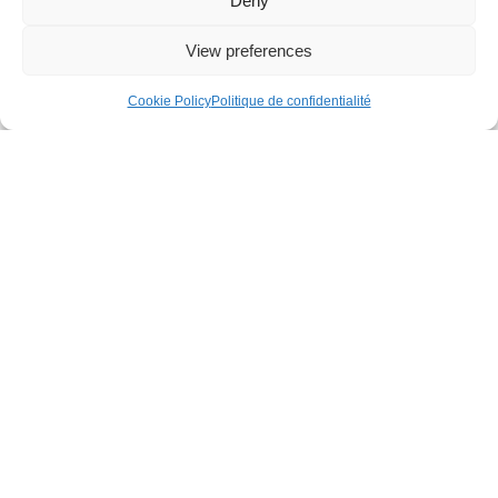
Deny
Age
View preferences
0M+
Cookie Policy
Politique de confidentialité
Max.
Age
4M+
AVIS
0,0