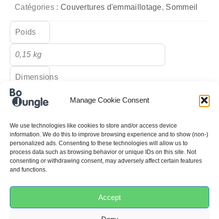
Catégories :
Couvertures d'emmaillotage
,
Sommeil
Poids
0,15 kg
Dimensions
15 × 25 × 2 cm
Manage Cookie Consent
Couleur
We use technologies like cookies to store and/or access device
information. We do this to improve browsing experience and to show (non-)
personalized ads. Consenting to these technologies will allow us to
Blanc / Bleu
process data such as browsing behavior or unique IDs on this site. Not
consenting or withdrawing consent, may adversely affect certain features
Matériaux
and functions.
100% cotton
Accept
Min.