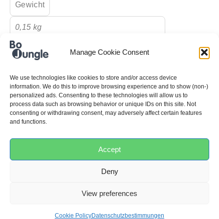
Gewicht
0,15 kg
Maße
Manage Cookie Consent
15 × 25 × 2 cm
We use technologies like cookies to store and/or access device
information. We do this to improve browsing experience and to show (non-)
Farbe
personalized ads. Consenting to these technologies will allow us to
process data such as browsing behavior or unique IDs on this site. Not
consenting or withdrawing consent, may adversely affect certain features
Weiß / Blau
and functions.
Werkstoffe
Accept
100% Baumwolle
Deny
Min.
View preferences
Alter
Cookie Policy
Datenschutzbestimmungen
0M+