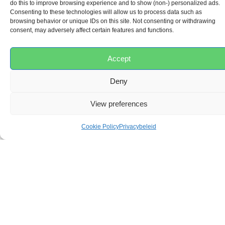
do this to improve browsing experience and to show (non-) personalized ads.
Consenting to these technologies will allow us to process data such as
browsing behavior or unique IDs on this site. Not consenting or withdrawing
consent, may adversely affect certain features and functions.
BEOORDELINGEN
Accept
Deny
0,0
View preferences
Cookie Policy
Privacybeleid
Gebaseerd op 0 beoordelingen
5
0%
4
0%
3
0%
2
0%