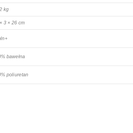
2 kg
× 3 × 26 cm
ln+
0% bawełna
% poliuretan