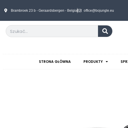
Brambroek 23 b - Geraardsbergen - Belgia
office@bojungle.eu
STRONA GŁÓWNA
PRODUKTY
SPR