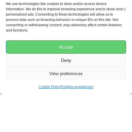
We use technologies like cookies to store and/or access device
information. We do this to improve browsing experience and to show (non-)
personalized ads. Consenting to these technologies will allow us to
process data such as browsing behavior or unique IDs on this site. Not
RECENZJE
consenting or withdrawing consent, may adversely affect certain features
and functions.
Accept
0,0
Deny
View preferences
Na podstawie 0 recenzji
Cookie Policy
Polityka prywatności
5
0%
4
0%
3
0%
2
0%