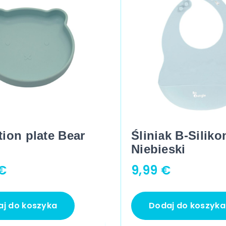
ion plate Bear
Śliniak B-Siliko
Niebieski
€
9,99
€
j do koszyka
Dodaj do koszyka