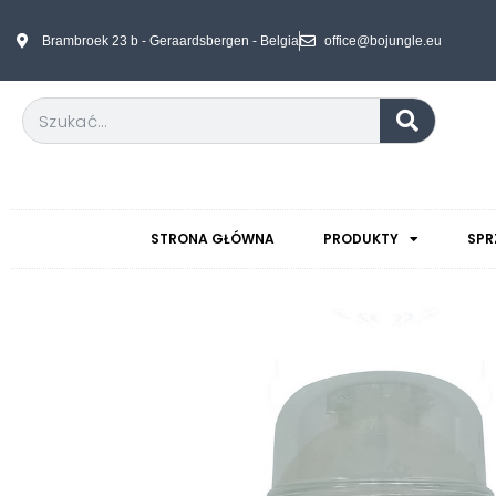
Brambroek 23 b - Geraardsbergen - Belgia
office@bojungle.eu
STRONA GŁÓWNA
PRODUKTY
SPR