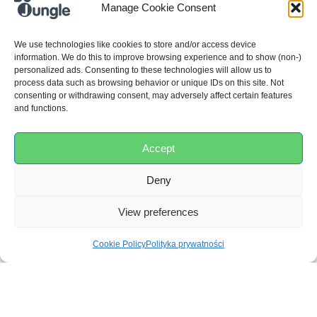
Manage Cookie Consent
SKU:
B552010
We use technologies like cookies to store and/or access device
Kategorie:
Czas na kolację
,
Zakres CPLA
,
Żywność i
information. We do this to improve browsing experience and to show (non-)
napoje
personalized ads. Consenting to these technologies will allow us to
process data such as browsing behavior or unique IDs on this site. Not
consenting or withdrawing consent, may adversely affect certain features
Wymiary
and functions.
6 × 12 × 13 cm
Accept
Material
Deny
CPLA
View preferences
Colour
Cookie Policy
Polityka prywatności
Pink