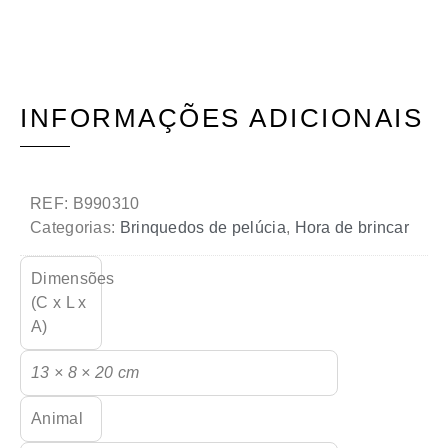
INFORMAÇÕES ADICIONAIS
REF:
B990310
Categorias:
Brinquedos de pelúcia
,
Hora de brincar
Dimensões
(C x L x
A)
13 × 8 × 20 cm
Animal