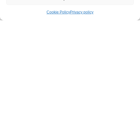
Material
Cookie Policy
Privacy policy
Mattress
size
Min.
Age
COMENTÁRIOS