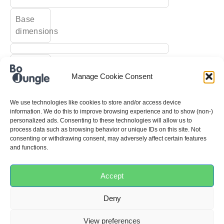
Base
dimensions
Carrying
Manage Cookie Consent
capacity
We use technologies like cookies to store and/or access device
Cradle
information. We do this to improve browsing experience and to show (non-)
personalized ads. Consenting to these technologies will allow us to
frame
process data such as browsing behavior or unique IDs on this site. Not
covering
consenting or withdrawing consent, may adversely affect certain features
material
and functions.
Accept
Cradle
frame
Deny
dimensions
View preferences