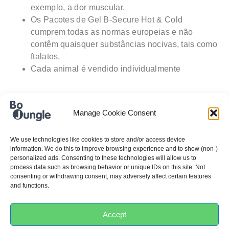
exemplo, a dor muscular.
Os Pacotes de Gel B-Secure Hot & Cold
cumprem todas as normas europeias e não
contêm quaisquer substâncias nocivas, tais como
ftalatos.
Cada animal é vendido individualmente
Manage Cookie Consent
INFORMAÇÕES ADICIONAIS
We use technologies like cookies to store and/or access device
information. We do this to improve browsing experience and to show (non-)
personalized ads. Consenting to these technologies will allow us to
process data such as browsing behavior or unique IDs on this site. Not
REF:
B200100
consenting or withdrawing consent, may adversely affect certain features
and functions.
Categorias:
A beleza e a saúde do bebé
,
Tosquia
Accept
Peso