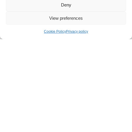
Deny
0,10 kg
View preferences
Dimensões
(C x L x
Cookie Policy
Privacy policy
A)
1 × 12 × 17 cm
Animais
Macaco, Pinguin, Elefante, Panda
COMENTÁRIOS