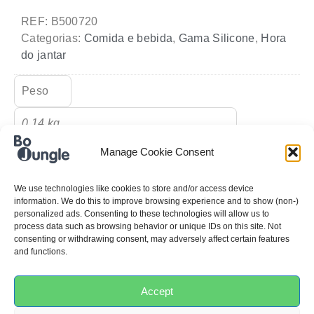
REF:
B500720
Categorias:
Comida e bebida
,
Gama Silicone
,
Hora
do jantar
Peso
0,14 kg
Manage Cookie Consent
Dimensões
(C x L x
A)
We use technologies like cookies to store and/or access device
information. We do this to improve browsing experience and to show (non-)
personalized ads. Consenting to these technologies will allow us to
16 × 16 × 3 cm
process data such as browsing behavior or unique IDs on this site. Not
consenting or withdrawing consent, may adversely affect certain features
and functions.
Cor
Azul
Accept