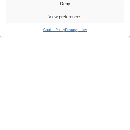
Materiais
Deny
Silicone
View preferences
Cookie Policy
Privacy policy
COMENTÁRIOS
0,0
Como base em 0 avaliações