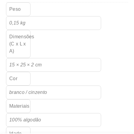
Peso
0,15 kg
Dimensões
(C x L x
A)
15 × 25 × 2 cm
Cor
branco / cinzento
Materiais
100% algodão
Idade