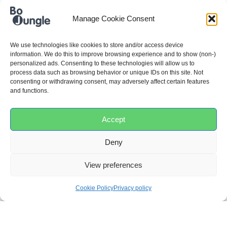
mínima
Manage Cookie Consent
0M+
We use technologies like cookies to store and/or access device
information. We do this to improve browsing experience and to show (non-)
Máx.
personalized ads. Consenting to these technologies will allow us to
Idade
process data such as browsing behavior or unique IDs on this site. Not
consenting or withdrawing consent, may adversely affect certain features
and functions.
4M+
Tamanho
Accept
Pequeno (3,2 a 6,4kg)
Deny
View preferences
Cookie Policy
Privacy policy
COMENTÁRIOS