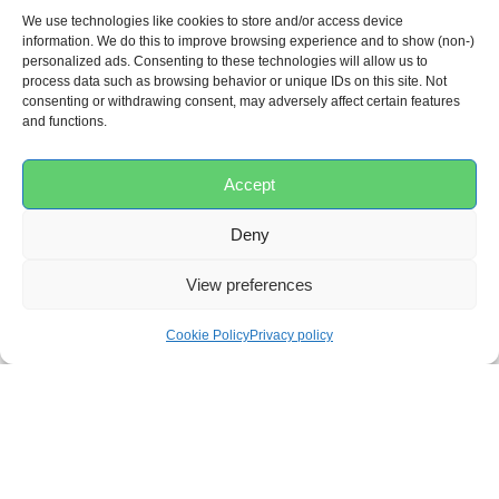
REF:
B400420
We use technologies like cookies to store and/or access device
Categorias:
A beleza e a saúde do bebé
,
Tosquia
information. We do this to improve browsing experience and to show (non-)
personalized ads. Consenting to these technologies will allow us to
process data such as browsing behavior or unique IDs on this site. Not
Peso
consenting or withdrawing consent, may adversely affect certain features
and functions.
0,01 kg
Accept
Dimensões
(C x L x
Deny
A)
View preferences
3 × 3 × 11,5 cm
Cookie Policy
Privacy policy
COMENTÁRIOS