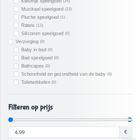
Kleurrijk speelgoed
(
35
)
Muzikaal speelgoed
(
23
)
Pluche speelgoed
(
1
)
Ratels
(
12
)
Siliconen speelgoed
(
0
)
Verzorging
(
0
)
Baby in bad
(
0
)
Bad speelgoed
(
0
)
Bathcapes
(
0
)
Schoonheid en gezondheid van de baby
(
0
)
Toiletartikelen
(
0
)
Filteren op prijs
€