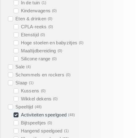
In de tuin
(
1
)
Kinderwagens
(
0
)
Eten & drinken
(
0
)
CPLA-reeks
(
0
)
Etenstijd
(
0
)
Hoge stoelen en babyzitjes
(
0
)
Maaltijdbereiding
(
0
)
Silicone range
(
0
)
Sale
(
4
)
Schommels en rockers
(
0
)
Slaap
(
1
)
Kussens
(
0
)
Wikkel dekens
(
0
)
Speeltijd
(
48
)
Activiteiten speelgoed
(
48
)
Bijtspeeltjes
(
0
)
Hangend speelgoed
(
1
)