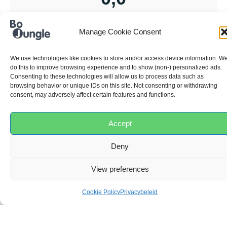
Gebaseerd op 0 beoordelingen
Manage Cookie Consent
We use technologies like cookies to store and/or access device information. W
do this to improve browsing experience and to show (non-) personalized ads.
5
0%
Consenting to these technologies will allow us to process data such as
browsing behavior or unique IDs on this site. Not consenting or withdrawing
4
0%
consent, may adversely affect certain features and functions.
3
0%
2
0%
Accept
1
0%
Deny
View preferences
Beoordeling toevoegen
Cookie Policy
Privacybeleid
Zoeken