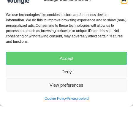
AANVULLENDE
INFORMATIE
We use technologies like cookies to store and/or access device
information. We do this to improve browsing experience and to show (non-)
personalized ads. Consenting to these technologies will allow us to
process data such as browsing behavior or unique IDs on this site. Not
consenting or withdrawing consent, may adversely affect certain features
SKU:
B500600
and functions.
Categorieën:
Eten & drinken
,
Etenstijd
,
Silicone
range
Accept
Gewicht
Deny
0,14 kg
View preferences
Afmetingen
Cookie Policy
Privacybeleid
12 × 12 × 8 cm
Materiaal