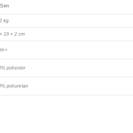
,
Sen
2 kg
× 19 × 2 cm
ln+
% poliester
% poliuretan