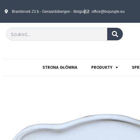
Brambroek 23 b - Geraardsbergen - Belgia
office@bojungle.eu
STRONA GŁÓWNA
PRODUKTY
SPR