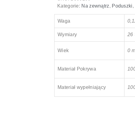
Kategorie:
Na zewnątrz
,
Poduszki
Waga
0,1
Wymiary
26 
Wiek
0 m
Materiał Pokrywa
100
Materiał wypełniający
100