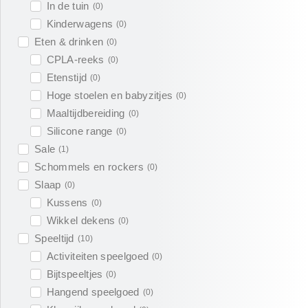
In de tuin
(
0
)
Kinderwagens
(
0
)
Eten & drinken
(
0
)
CPLA-reeks
(
0
)
Etenstijd
(
0
)
Hoge stoelen en babyzitjes
(
0
)
Maaltijdbereiding
(
0
)
Silicone range
(
0
)
Sale
(
1
)
Schommels en rockers
(
0
)
Slaap
(
0
)
Kussens
(
0
)
Wikkel dekens
(
0
)
Speeltijd
(
10
)
Activiteiten speelgoed
(
0
)
Bijtspeeltjes
(
0
)
Hangend speelgoed
(
0
)