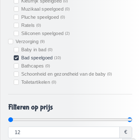
Kleurrijk speelgoed
(
0
)
Muzikaal speelgoed
(
0
)
Pluche speelgoed
(
0
)
Ratels
(
0
)
Siliconen speelgoed
(
2
)
Verzorging
(
9
)
Baby in bad
(
0
)
Bad speelgoed
(
10
)
Bathcapes
(
0
)
Schoonheid en gezondheid van de baby
(
0
)
Toiletartikelen
(
0
)
Filteren op prijs
€