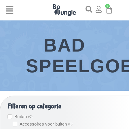
0
BAD
SPEELGO
Filteren op categorie
Buiten
(
0
)
Accessoires voor buiten
(
0
)