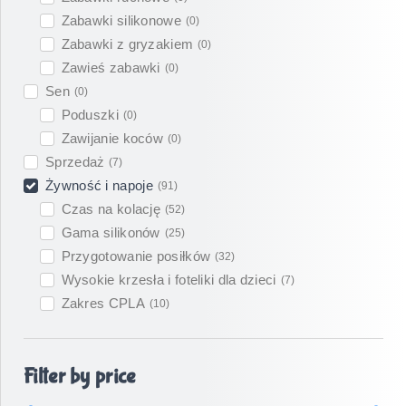
Zabawki silikonowe
(
0
)
Zabawki z gryzakiem
(
0
)
Zawieś zabawki
(
0
)
Sen
(
0
)
Poduszki
(
0
)
Zawijanie koców
(
0
)
Sprzedaż
(
7
)
Żywność i napoje
(
91
)
Czas na kolację
(
52
)
Gama silikonów
(
25
)
Przygotowanie posiłków
(
32
)
Wysokie krzesła i foteliki dla dzieci
(
7
)
Zakres CPLA
(
10
)
Filter by price