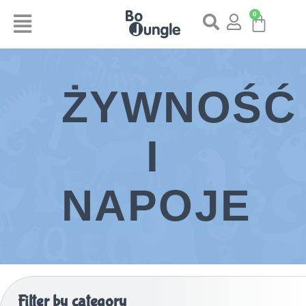
0
ŻYWNOŚĆ
I
NAPOJE
Filter by category