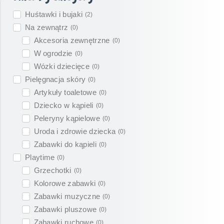
Huśtawki i bujaki
(
2
)
Na zewnątrz
(
0
)
Akcesoria zewnętrzne
(
0
)
W ogrodzie
(
0
)
Wózki dziecięce
(
0
)
Pielęgnacja skóry
(
0
)
Artykuły toaletowe
(
0
)
Dziecko w kąpieli
(
0
)
Peleryny kąpielowe
(
0
)
Uroda i zdrowie dziecka
(
0
)
Zabawki do kąpieli
(
0
)
Playtime
(
0
)
Grzechotki
(
0
)
Kolorowe zabawki
(
0
)
Zabawki muzyczne
(
0
)
Zabawki pluszowe
(
0
)
Zabawki ruchowe
(
0
)