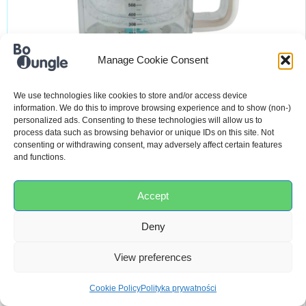
Manage Cookie Consent
We use technologies like cookies to store and/or access device
information. We do this to improve browsing experience and to show (non-)
Część – Miska robota
personalized ads. Consenting to these technologies will allow us to
kuchennego do B580000
process data such as browsing behavior or unique IDs on this site. Not
consenting or withdrawing consent, may adversely affect certain features
10,00
€
and functions.
Accept
DODAJ DO KOSZYKA
Deny
View preferences
Cookie Policy
Polityka prywatności